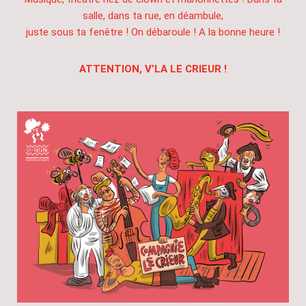
salle, dans ta rue, en déambule,
juste sous ta fenêtre ! On débaroule ! A la bonne heure !
ATTENTION, V’LA LE CRIEUR !